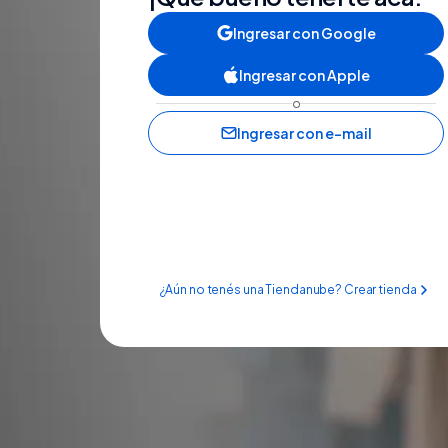
Ingresar con Google
Ingresar con Apple
o
Ingresar con e-mail
¿Aún no tenés una Tiendanube? Crear tienda